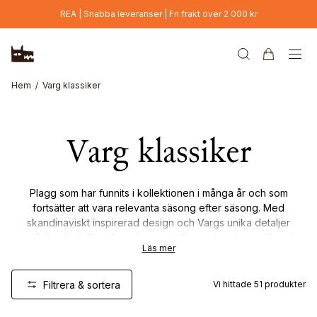
Hoppa till huvudinnehåll
REA | Snabba leveranser | Fri frakt över 2 000 kr
Hem
Varg klassiker
Varg klassiker
Plagg som har funnits i kollektionen i många år och som
fortsätter att vara relevanta säsong efter säsong. Med
skandinaviskt inspirerad design och Vargs unika detaljer
omfattar de tidlösa favoriter i naturliga material som ull samt
Läs mer
lätta dunplagg för vardaglig funktion, komfort och hållbarhet.
Filtrera & sortera
Vi hittade
51
produkter