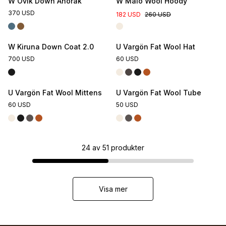
W Övik Down Anorak
W Malö Wool Hoody
370 USD
182 USD
260 USD
W Kiruna Down Coat 2.0
U Vargön Fat Wool Hat
700 USD
60 USD
U Vargön Fat Wool Mittens
U Vargön Fat Wool Tube
60 USD
50 USD
24
av
51
produkter
Visa mer