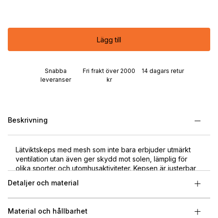
Lägg till
Snabba
Fri frakt över 2000
14 dagars retur
leveranser
kr
Beskrivning
Lätviktskeps med mesh som inte bara erbjuder utmärkt
ventilation utan även ger skydd mot solen, lämplig för
olika sporter och utomhusaktiviteter. Kepsen är justerbar
baktill och materialet är snabbtorkande.
Detaljer och material
Material och hållbarhet