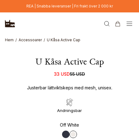
Hoppa till huvudinnehåll
REA | Snabba leveranser | Fri frakt över 2 000 kr
Hem
Accessoarer
U Kåsa Active Cap
U Kåsa Active Cap
33 USD
55 USD
Justerbar lättviktskeps med mesh, unisex.
Andningsbar
Off White