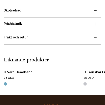
Skötselråd
Prishistorik
Frakt och retur
Liknande produkter
U Varg Headband
U Tärnskär L
35 USD
35 USD