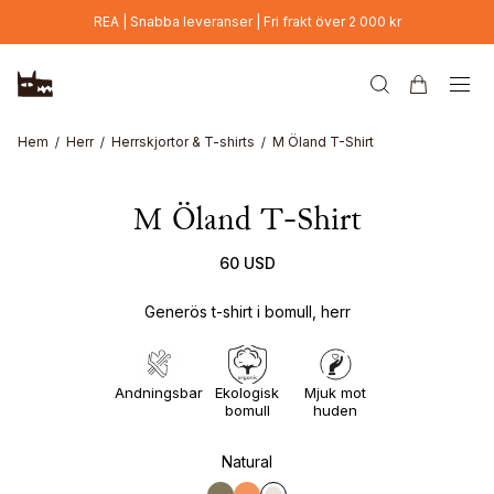
Hoppa till huvudinnehåll
REA | Snabba leveranser | Fri frakt över 2 000 kr
Hem
Herr
Herrskjortor & T-shirts
M Öland T-Shirt
M Öland T-Shirt
60 USD
Generös t-shirt i bomull, herr
Andningsbar
Ekologisk
Mjuk mot
bomull
huden
Natural