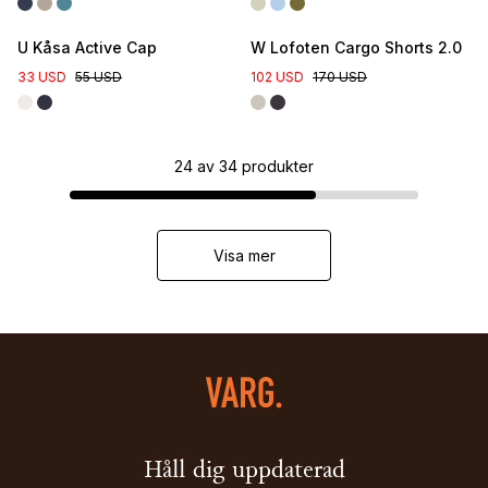
U Kåsa Active Cap
W Lofoten Cargo Shorts 2.0
33 USD
55 USD
102 USD
170 USD
24
av
34
produkter
Visa mer
Håll dig uppdaterad