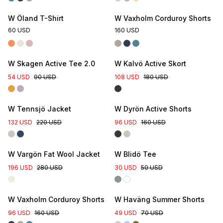
W Öland T-Shirt
W Vaxholm Corduroy Shorts
60 USD
160 USD
W Skagen Active Tee 2.0
W Kalvö Active Skort
54 USD
90 USD
108 USD
180 USD
Nyhet
W Tennsjö Jacket
W Dyrön Active Shorts
132 USD
220 USD
96 USD
160 USD
Online Exclusive
W Vargön Fat Wool Jacket
W Blidö Tee
196 USD
280 USD
30 USD
50 USD
Online Exclusive
W Vaxholm Corduroy Shorts
W Haväng Summer Shorts
96 USD
160 USD
49 USD
70 USD