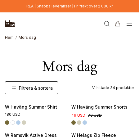
Hoppa till huvudinnehåll
REA | Snabba leveranser | Fri frakt över 2 000 kr
Hem
Mors dag
Mors dag
Filtrera & sortera
Vi hittade
34
produkter
Online Exclusive
W Haväng Summer Shirt
W Haväng Summer Shorts
180 USD
49 USD
70 USD
W Ramsvik Active Dress
W Helags Zip Fleece