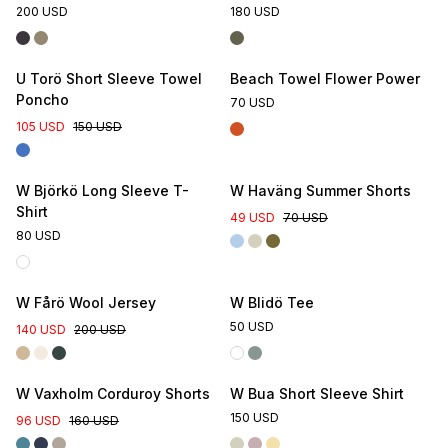
200 USD
180 USD
U Torö Short Sleeve Towel
Beach Towel Flower Power
Poncho
70 USD
105 USD
150 USD
Online Exclusive
W Björkö Long Sleeve T-
W Haväng Summer Shorts
Shirt
49 USD
70 USD
80 USD
Online Exclusive
W Fårö Wool Jersey
W Blidö Tee
50 USD
140 USD
200 USD
W Vaxholm Corduroy Shorts
W Bua Short Sleeve Shirt
150 USD
96 USD
160 USD