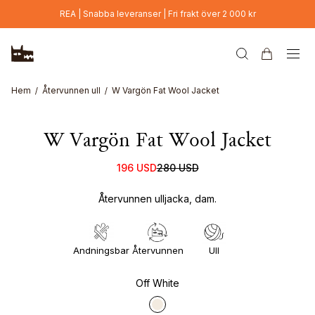
Hoppa till huvudinnehåll
REA | Snabba leveranser | Fri frakt över 2 000 kr
Hem
Återvunnen ull
W Vargön Fat Wool Jacket
W Vargön Fat Wool Jacket
196 USD
280 USD
Återvunnen ulljacka, dam.
Andningsbar
Återvunnen
Ull
Off White