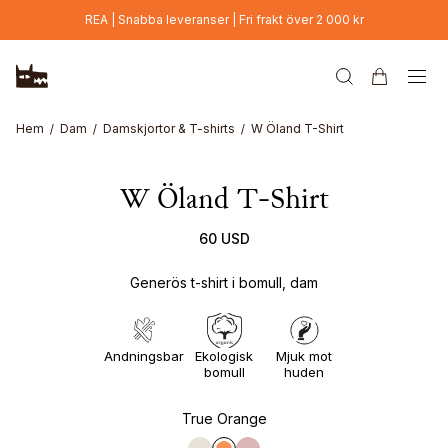
Hoppa till huvudinnehåll
REA | Snabba leveranser | Fri frakt över 2 000 kr
Hem
Dam
Damskjortor & T-shirts
W Öland T-Shirt
W Öland T-Shirt
60 USD
Generös t-shirt i bomull, dam
Andningsbar
Ekologisk
Mjuk mot
bomull
huden
True Orange