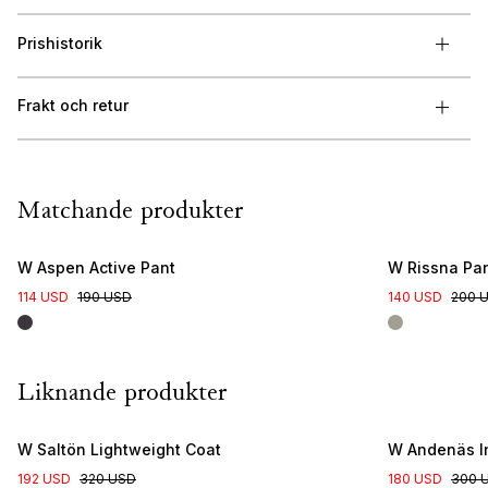
Prishistorik
Frakt och retur
Matchande produkter
W Aspen Active Pant
W Rissna Pa
114 USD
190 USD
140 USD
200 
Liknande produkter
W Saltön Lightweight Coat
W Andenäs In
192 USD
320 USD
180 USD
300 