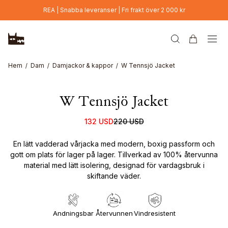
Hoppa till huvudinnehåll
REA | Snabba leveranser | Fri frakt över 2 000 kr
Nyhet
Hem
Dam
Damjackor & kappor
W Tennsjö Jacket
W Tennsjö Jacket
132 USD
220 USD
En lätt vadderad vårjacka med modern, boxig passform och
gott om plats för lager på lager. Tillverkad av 100% återvunna
material med lätt isolering, designad för vardagsbruk i
skiftande väder.
Andningsbar
Återvunnen
Vindresistent