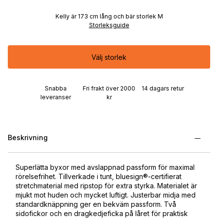
Kelly är 173 cm lång och bär storlek M
Storleksguide
Välj storlek
Snabba
Fri frakt över 2000
14 dagars retur
leveranser
kr
Beskrivning
Superlätta byxor med avslappnad passform för maximal
rörelsefrihet. Tillverkade i tunt, bluesign®-certifierat
stretchmaterial med ripstop för extra styrka. Materialet är
mjukt mot huden och mycket luftigt. Justerbar midja med
standardknäppning ger en bekväm passform. Två
sidofickor och en dragkedjeficka på låret för praktisk