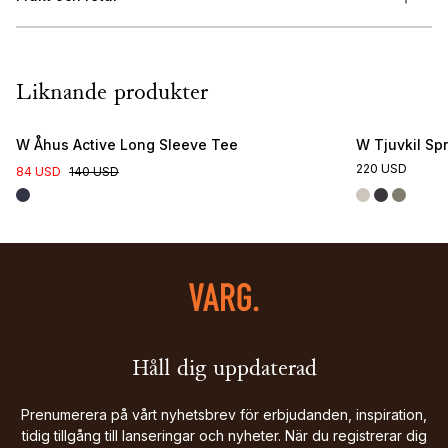
Liknande produkter
W Åhus Active Long Sleeve Tee
W Tjuvkil Sp
220 USD
84 USD
140 USD
Håll dig uppdaterad
Prenumerera på vårt nyhetsbrev för erbjudanden, inspiration,
tidig tillgång till lanseringar och nyheter. När du registrerar dig