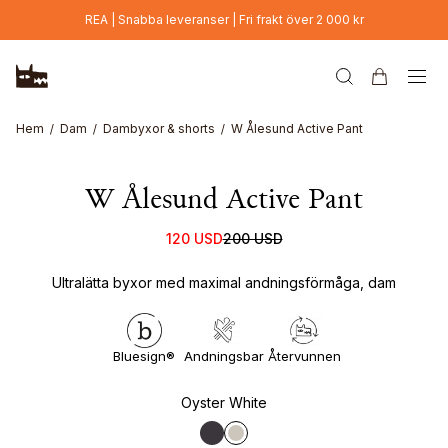
Hoppa till huvudinnehåll
REA | Snabba leveranser | Fri frakt över 2 000 kr
Hem
Dam
Dambyxor & shorts
W Ålesund Active Pant
W Ålesund Active Pant
120 USD
200 USD
Ultralätta byxor med maximal andningsförmåga, dam
Bluesign®
Andningsbar
Återvunnen
Oyster White