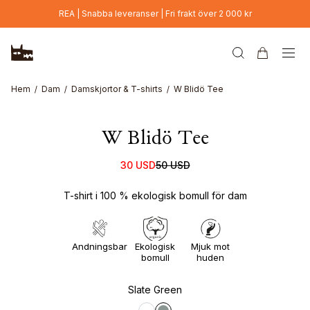
Hoppa till huvudinnehåll
REA | Snabba leveranser | Fri frakt över 2 000 kr
Online Exclusive
Hem
Dam
Damskjortor & T-shirts
W Blidö Tee
W Blidö Tee
30 USD
50 USD
T-shirt i 100 % ekologisk bomull för dam
Andningsbar
Ekologisk
Mjuk mot
bomull
huden
Slate Green