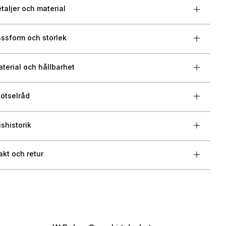
taljer och material
ssform och storlek
terial och hållbarhet
ötselråd
ishistorik
akt och retur