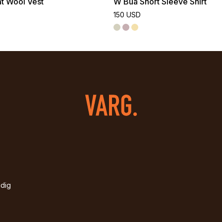
t Wool Vest
W Bua Short Sleeve Shirt
150 USD
idig