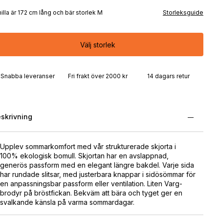
illa är 172 cm lång och bär storlek M
Storleksguide
Välj storlek
Snabba leveranser
Fri frakt över 2000 kr
14 dagars retur
skrivning
Upplev sommarkomfort med vår strukturerade skjorta i
100% ekologisk bomull. Skjortan har en avslappnad,
generös passform med en elegant längre bakdel. Varje sida
har rundade slitsar, med justerbara knappar i sidösömmar för
en anpassningsbar passform eller ventilation. Liten Varg-
brodyr på bröstfickan. Bekväm att bära och tyget ger en
svalkande känsla på varma sommardagar.