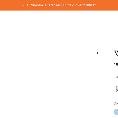
REA | Snabba leveranser | Fri frakt över 2 000 kr
1
Lu
Gr