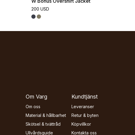
W Bohus Overshirt Jacket
200 USD
Om Varg
Kundtjänst
Om oss
Leveranser
Material & hållbarhet
Retur & byten
Skötsel & tvättråd
Köpvillkor
Ullvårdsguide
Kontakta oss