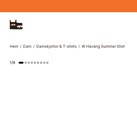
Hoppa till huvudinnehåll
Hem
Dam
Damskjortor & T-shirts
W Haväng Summer Shirt
1
/
9