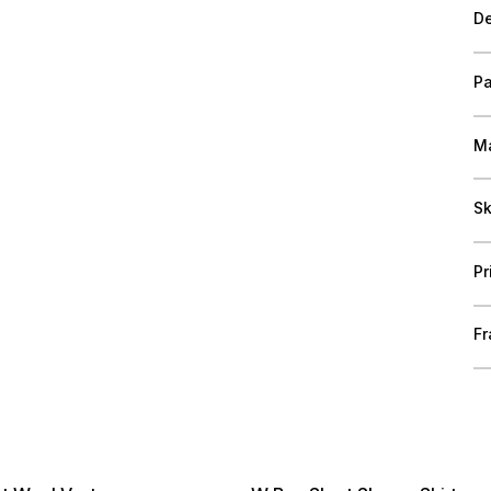
De
Pa
Ma
Sk
Pr
Fr