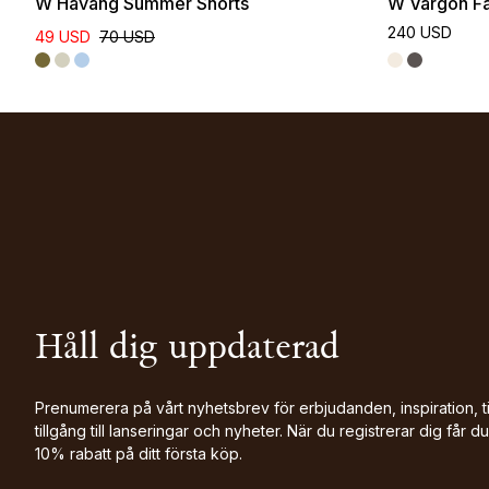
W Haväng Summer Shorts
W Vargön Fa
240 USD
49 USD
70 USD
Håll dig uppdaterad
Prenumerera på vårt nyhetsbrev för erbjudanden, inspiration, t
tillgång till lanseringar och nyheter. När du registrerar dig får du
10% rabatt på ditt första köp.