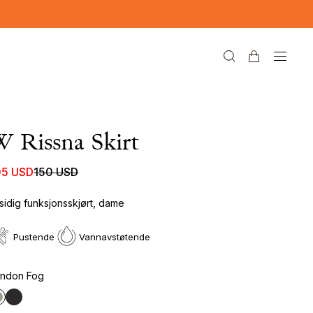
 Rissna Skirt
05 USD
150 USD
lsidig funksjonsskjørt, dame
Pustende
Vannavstøtende
ndon Fog