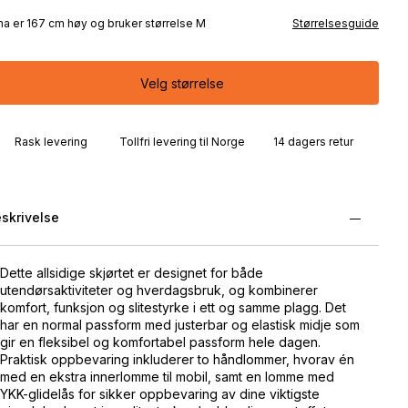
ina er 167 cm høy og bruker størrelse M
Størrelsesguide
Velg størrelse
Rask levering
Tollfri levering til Norge
14 dagers retur
skrivelse
Dette allsidige skjørtet er designet for både
utendørsaktiviteter og hverdagsbruk, og kombinerer
komfort, funksjon og slitestyrke i ett og samme plagg. Det
har en normal passform med justerbar og elastisk midje som
gir en fleksibel og komfortabel passform hele dagen.
Praktisk oppbevaring inkluderer to håndlommer, hvorav én
med en ekstra innerlomme til mobil, samt en lomme med
YKK-glidelås for sikker oppbevaring av dine viktigste