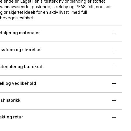
eiendeler. Laget i en slitesterk nylonblanding er stoffet
vannavvisende, pustende, stretchy og PFAS-fritt, noe som
gjør skjørtet ideelt for en aktiv livsstil med full
bevegelsesfrihet.
taljer og materialer
ssform og størrelser
terialer og bærekraft
ell og vedlikehold
ishistorikk
akt og retur