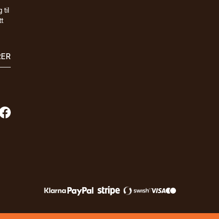
 til
tt
RER