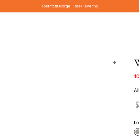
Tollfritt til Norge | Rask levering
W
1
Al
Lo