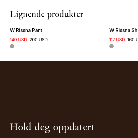
Lignende produkter
W Rissna Pant
W Rissna Sh
140 USD
200 USD
112 USD
160 
Hold deg oppdatert