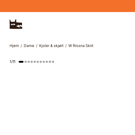
Hopp til hovedinnhold
Hjem
Dame
Kjoler & skjørt
W Rissna Skirt
1
/
11