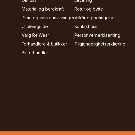
Om oss
Levering
Material og berekraft
Retur og bytte
Pleie og vaskeanvisninger
Vilkår og betingelser
Ullpleieguide
Kontakt oss
Varg Re.Wear
Personvernerklaerning
Forhandlere & butikker
Tilgjengelighetserklæring
Bli forhandler