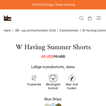
Hopp til hovedinnhold
Tollfritt til Norge | Rask levering
Online Exclusive
Hjem
Vår- og sommernyheter 2026
Damenyheter
W Haväng Summe
W Haväng Summer Shorts
49 USD
70 USD
Luftige bomullsshorts, dame
Pustende
Økologisk
Myk mot
bomull
huden
Blue Stripe