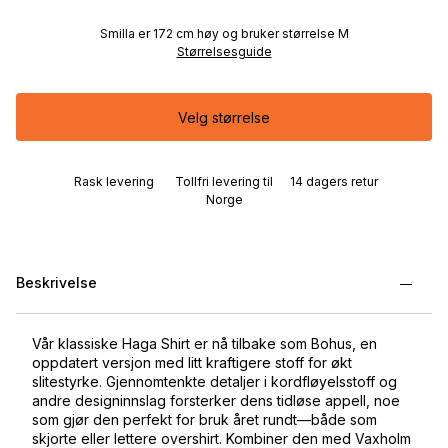
Smilla er 172 cm høy og bruker størrelse M
Størrelsesguide
Velg størrelse
Rask levering
Tollfri levering til
14 dagers retur
Norge
Beskrivelse
Vår klassiske Haga Shirt er nå tilbake som Bohus, en
oppdatert versjon med litt kraftigere stoff for økt
slitestyrke. Gjennomtenkte detaljer i kordfløyelsstoff og
andre designinnslag forsterker dens tidløse appell, noe
som gjør den perfekt for bruk året rundt—både som
skjorte eller lettere overshirt. Kombiner den med Vaxholm