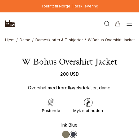
Hopp til hovedinnhold
Tollfritt til Norge | Rask levering
Hjem
Dame
Dameskjorter & T-skjorter
W Bohus Overshirt Jacket
W Bohus Overshirt Jacket
200 USD
Overshirt med kordfløyelsdetaljer, dame.
Pustende
Myk mot huden
Ink Blue