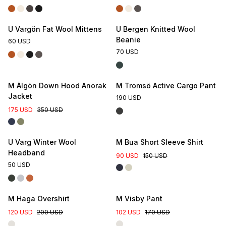
U Vargön Fat Wool Mittens
U Bergen Knitted Wool
Beanie
60 USD
70 USD
M Älgön Down Hood Anorak
M Tromsö Active Cargo Pant
Jacket
190 USD
175 USD
350 USD
U Varg Winter Wool
M Bua Short Sleeve Shirt
Headband
90 USD
150 USD
50 USD
M Haga Overshirt
M Visby Pant
120 USD
200 USD
102 USD
170 USD