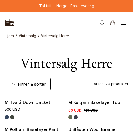
Hopp til hovedinnhold
Tollfritt til Norge | Rask levering
Hjem
Vintersalg
Vintersalg Herre
Vintersalg Herre
Filtrer & sorter
Vi fant
20
produkter
M Tvärå Down Jacket
M Koltjärn Baselayer Top
500 USD
66 USD
110 USD
M Koltjärn Baselayer Pant
U Blåsten Wool Beanie