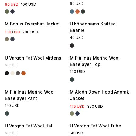
60 USD
60 USD
100 USD
M Bohus Overshirt Jacket
U Köpenhamn Knitted
Beanie
138 USD
230 USD
40 USD
U Vargön Fat Wool Mittens
M Fjällnäs Merino Wool
Baselayer Top
60 USD
140 USD
M Fjällnäs Merino Wool
M Älgön Down Hood Anorak
Baselayer Pant
Jacket
120 USD
175 USD
350 USD
U Vargön Fat Wool Hat
U Vargön Fat Wool Tube
60 USD
50 USD