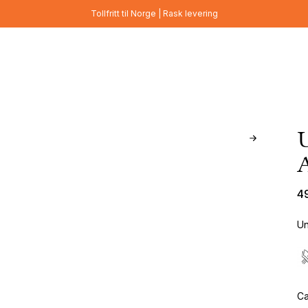
Tollfritt til Norge | Rask levering
4
Un
Ca