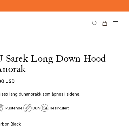
U Sarek Long Down Hood
Anorak
90 USD
isex lang dunanorakk som åpnes i sidene.
Pustende
Dun
Resirkulert
rbon Black