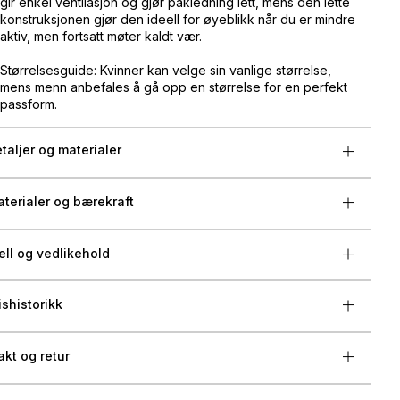
gir enkel ventilasjon og gjør påkledning lett, mens den lette
konstruksjonen gjør den ideell for øyeblikk når du er mindre
aktiv, men fortsatt møter kaldt vær.
Størrelsesguide: Kvinner kan velge sin vanlige størrelse,
mens menn anbefales å gå opp en størrelse for en perfekt
passform.
taljer og materialer
terialer og bærekraft
ell og vedlikehold
ishistorikk
akt og retur