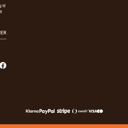
 til
tt
RER