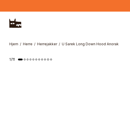
Hopp til hovedinnhold
Hjem
Herre
Herrejakker
U Sarek Long Down Hood Anorak
1
/
11