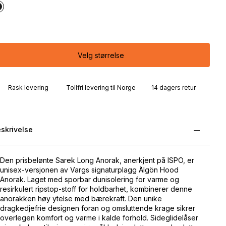
Velg størrelse
Rask levering
Tollfri levering til Norge
14 dagers retur
skrivelse
Den prisbelønte Sarek Long Anorak, anerkjent på ISPO, er
unisex-versjonen av Vargs signaturplagg Älgön Hood
Anorak. Laget med sporbar dunisolering for varme og
resirkulert ripstop-stoff for holdbarhet, kombinerer denne
anorakken høy ytelse med bærekraft. Den unike
dragkedjefrie designen foran og omsluttende krage sikrer
overlegen komfort og varme i kalde forhold. Sideglidelåser