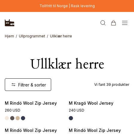
Hopp til hovedinnhold
Tollfritt til Norge | Rask levering
Hjem
Ullprogrammet
Ullklær herre
Ullklær herre
Filtrer & sorter
Vi fant
39
produkter
M Rindö Wool Zip Jersey
M Kragö Wool Jersey
260 USD
240 USD
M Rindö Wool Zip Jersey
M Rindö Wool Zip Jersey