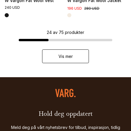
W Vargön Fat Wool Vest
W Vargön Fat Wool Jacket
240 USD
196 USD
280 USD
24
av
75
produkter
Vis mer
Hold deg oppdatert
Meld deg på vårt nyhetsbrev for tilbud, inspirasjon, tidlig