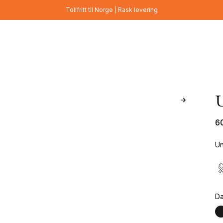
Tollfritt til Norge | Rask levering
6
Un
Da