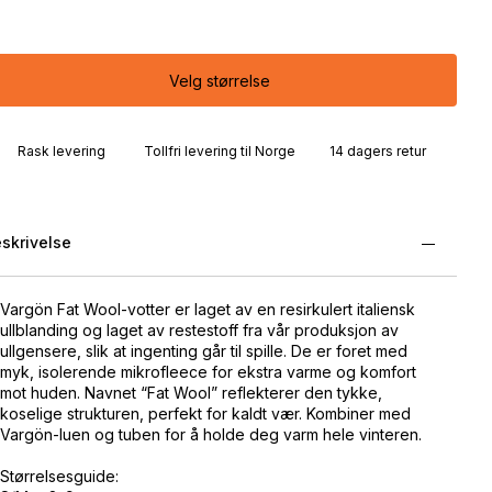
Velg størrelse
Rask levering
Tollfri levering til Norge
14 dagers retur
skrivelse
Vargön Fat Wool-votter er laget av en resirkulert italiensk
ullblanding og laget av restestoff fra vår produksjon av
ullgensere, slik at ingenting går til spille. De er foret med
myk, isolerende mikrofleece for ekstra varme og komfort
mot huden. Navnet “Fat Wool” reflekterer den tykke,
koselige strukturen, perfekt for kaldt vær. Kombiner med
Vargön-luen og tuben for å holde deg varm hele vinteren.
Størrelsesguide: