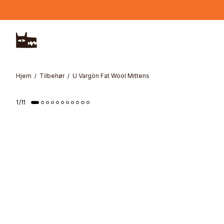
Hopp til hovedinnhold
Hjem
Tilbehør
U Vargön Fat Wool Mittens
1
/
11