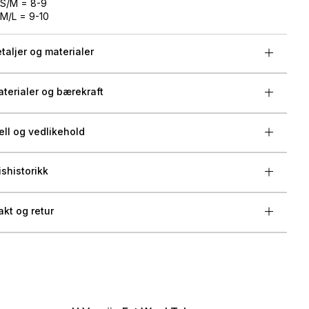
S/M = 8-9
M/L = 9-10
taljer og materialer
terialer og bærekraft
ell og vedlikehold
ishistorikk
akt og retur