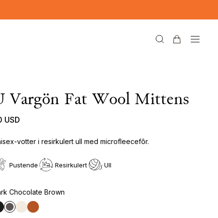
U Vargön Fat Wool Mittens
0 USD
isex-votter i resirkulert ull med microfleecefôr.
Pustende
Resirkulert
Ull
rk Chocolate Brown