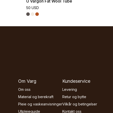
U Vargön Fat Wool Tube
50 USD
Om Varg
Kundeservice
Om oss
Levering
Material og berekraft
Retur og bytte
Pleie og vaskeanvisninger
Vilkår og betingelser
Ullpleieguide
Kontakt oss