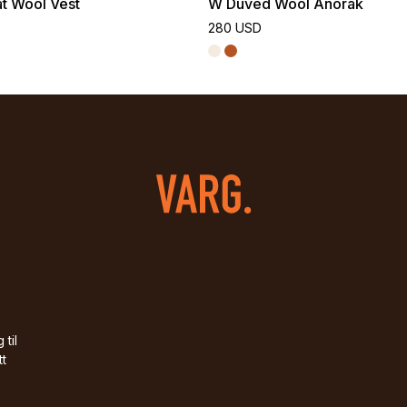
t Wool Vest
W Duved Wool Anorak
280 USD
 til
tt