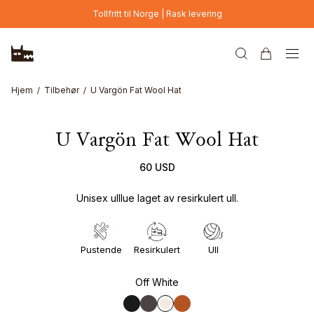
Hopp til hovedinnhold
Tollfritt til Norge | Rask levering
Hjem
Tilbehør
U Vargön Fat Wool Hat
U Vargön Fat Wool Hat
60 USD
Unisex ulllue laget av resirkulert ull.
Pustende
Resirkulert
Ull
Off White