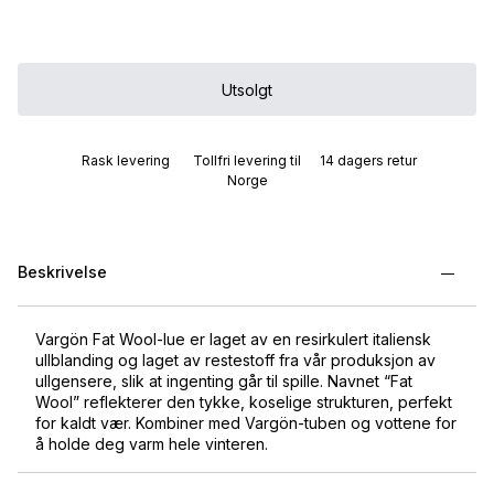
Utsolgt
Rask levering
Tollfri levering til
14 dagers retur
Norge
Beskrivelse
Vargön Fat Wool-lue er laget av en resirkulert italiensk
ullblanding og laget av restestoff fra vår produksjon av
ullgensere, slik at ingenting går til spille. Navnet “Fat
Wool” reflekterer den tykke, koselige strukturen, perfekt
for kaldt vær. Kombiner med Vargön-tuben og vottene for
å holde deg varm hele vinteren.