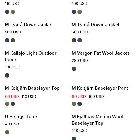
110 USD
100 USD
M Tvärå Down Jacket
M Tvärå Down Jacket
500 USD
500 USD
M Kallsjö Light Outdoor
M Vargön Fat Wool Jacket
Pants
280 USD
180 USD
M Koltjärn Baselayer Top
M Koltjärn Baselayer Pant
66 USD
110 USD
60 USD
100 USD
U Helags Tube
M Fjällnäs Merino Wool
Baselayer Top
40 USD
140 USD