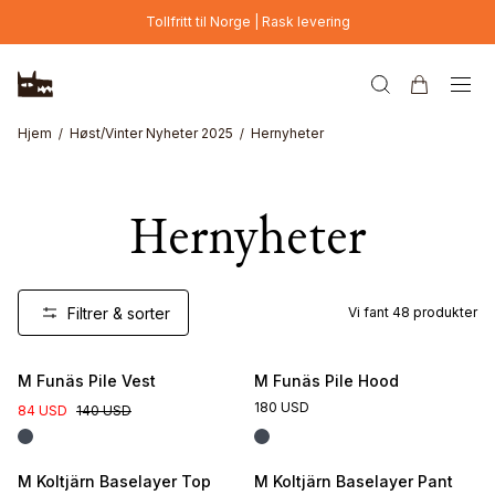
Hopp til hovedinnhold
Tollfritt til Norge | Rask levering
Hjem
Høst/Vinter Nyheter 2025
Hernyheter
Hernyheter
Filtrer & sorter
Vi fant
48
produkter
M Funäs Pile Vest
M Funäs Pile Hood
180 USD
84 USD
140 USD
M Koltjärn Baselayer Top
M Koltjärn Baselayer Pant