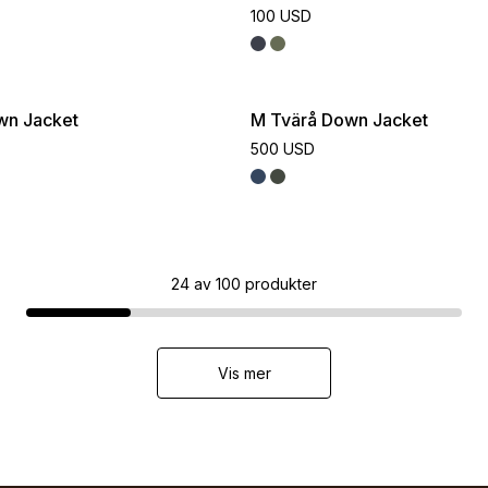
100 USD
wn Jacket
M Tvärå Down Jacket
500 USD
24
av
100
produkter
Vis mer