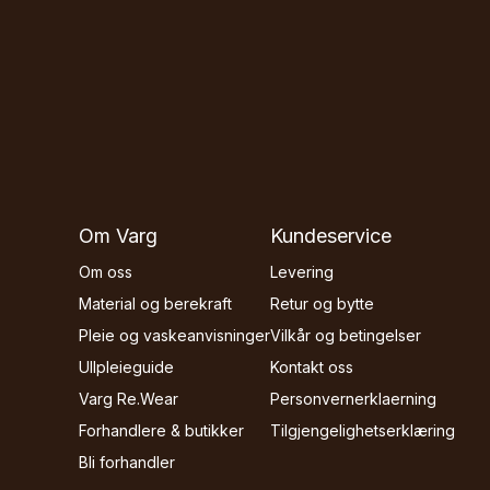
Om Varg
Kundeservice
Om oss
Levering
Material og berekraft
Retur og bytte
Pleie og vaskeanvisninger
Vilkår og betingelser
Ullpleieguide
Kontakt oss
Varg Re.Wear
Personvernerklaerning
Forhandlere & butikker
Tilgjengelighetserklæring
Bli forhandler