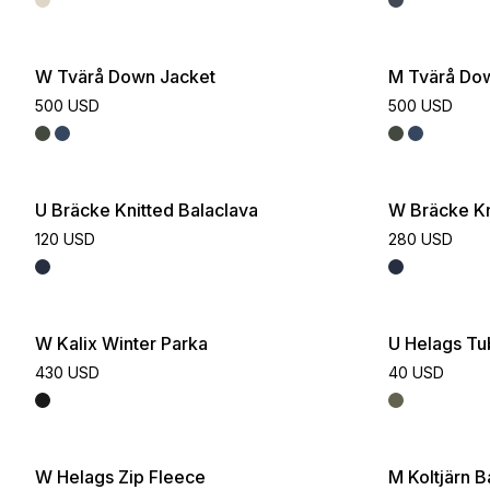
W Tvärå Down Jacket
M Tvärå Do
500 USD
500 USD
U Bräcke Knitted Balaclava
W Bräcke Kn
120 USD
280 USD
W Kalix Winter Parka
U Helags T
430 USD
40 USD
W Helags Zip Fleece
M Koltjärn 