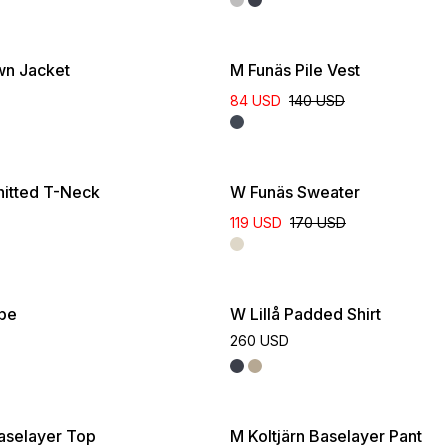
wn Jacket
M Funäs Pile Vest
84 USD
140 USD
itted T-Neck
W Funäs Sweater
119 USD
170 USD
ube
W Lillå Padded Shirt
260 USD
Baselayer Top
M Koltjärn Baselayer Pant