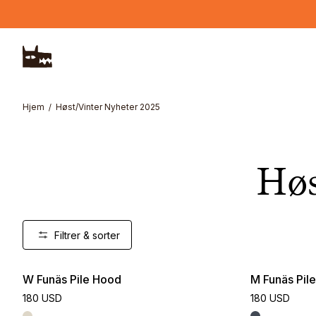
Hopp til hovedinnhold
Hjem
Høst/Vinter Nyheter 2025
Høs
Filtrer & sorter
W Funäs Pile Hood
M Funäs Pil
180 USD
180 USD