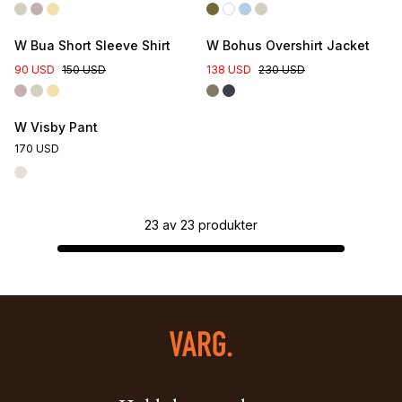
W Bua Short Sleeve Shirt
W Bohus Overshirt Jacket
90 USD
150 USD
138 USD
230 USD
W Visby Pant
170 USD
23
av
23
produkter