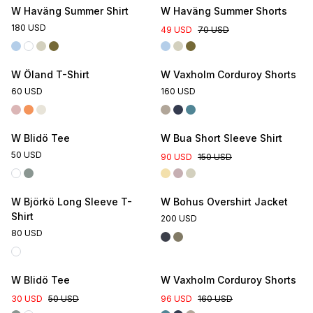
W Haväng Summer Shirt
W Haväng Summer Shorts
180 USD
49 USD
70 USD
W Öland T-Shirt
W Vaxholm Corduroy Shorts
60 USD
160 USD
Online Exclusive
W Blidö Tee
W Bua Short Sleeve Shirt
50 USD
90 USD
150 USD
W Björkö Long Sleeve T-
W Bohus Overshirt Jacket
Shirt
200 USD
80 USD
Online Exclusive
W Blidö Tee
W Vaxholm Corduroy Shorts
30 USD
50 USD
96 USD
160 USD