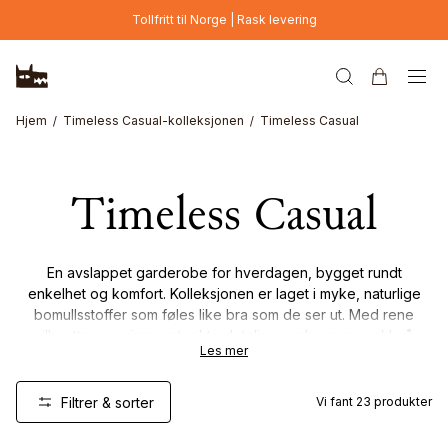
Hopp til hovedinnhold
Tollfritt til Norge | Rask levering
Hjem
Timeless Casual-kolleksjonen
Timeless Casual
Timeless Casual
En avslappet garderobe for hverdagen, bygget rundt
enkelhet og komfort. Kolleksjonen er laget i myke, naturlige
bomullsstoffer som føles like bra som de ser ut. Med rene
silhuetter og gjennomtenkte detaljer er plaggene enkle å
Les mer
bruke, style og vende tilbake til – dag etter dag.
Tidløs, allsidig og laget for livet slik det faktisk leves.
Filtrer & sorter
Vi fant
23
produkter
Online Exclusive