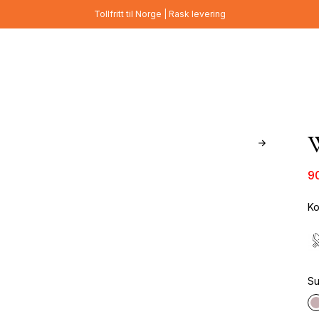
Tollfritt til Norge | Rask levering
W
9
Ko
Su