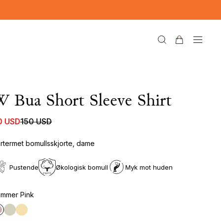
 Bua Short Sleeve Shirt
0 USD
150 USD
rtermet bomullsskjorte, dame
Pustende
Økologisk bomull
Myk mot huden
mmer Pink