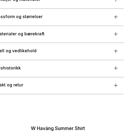
ssform og størrelser
terialer og bærekraft
ell og vedlikehold
ishistorikk
akt og retur
W Haväng Summer Shirt