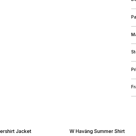
Pa
Ma
St
Pr
Fr
rshirt Jacket
W Haväng Summer Shirt