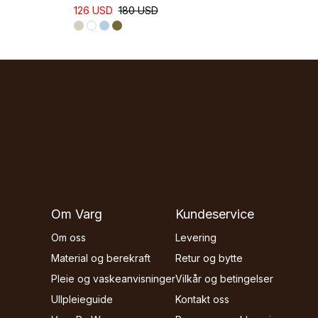
126 USD
180 USD
Om Varg
Kundeservice
Om oss
Levering
Material og berekraft
Retur og bytte
Pleie og vaskeanvisninger
Vilkår og betingelser
Ullpleieguide
Kontakt oss