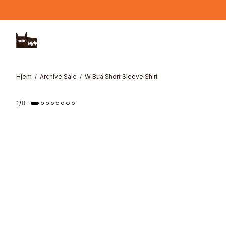
Hopp til hovedinnhold
Hjem
Archive Sale
W Bua Short Sleeve Shirt
1
/
8