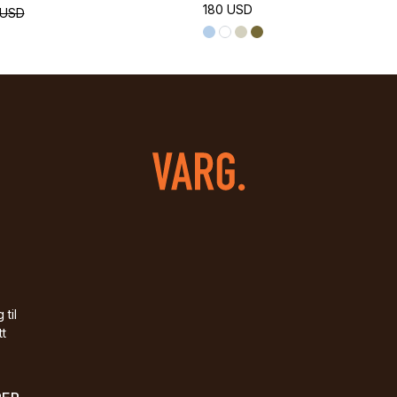
180 USD
 USD
 til
tt