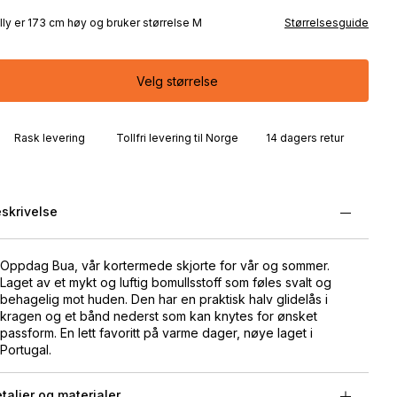
lly er 173 cm høy og bruker størrelse M
Størrelsesguide
Velg størrelse
Rask levering
Tollfri levering til Norge
14 dagers retur
skrivelse
Oppdag Bua, vår kortermede skjorte for vår og sommer.
Laget av et mykt og luftig bomullsstoff som føles svalt og
behagelig mot huden. Den har en praktisk halv glidelås i
kragen og et bånd nederst som kan knytes for ønsket
passform. En lett favoritt på varme dager, nøye laget i
Portugal.
taljer og materialer