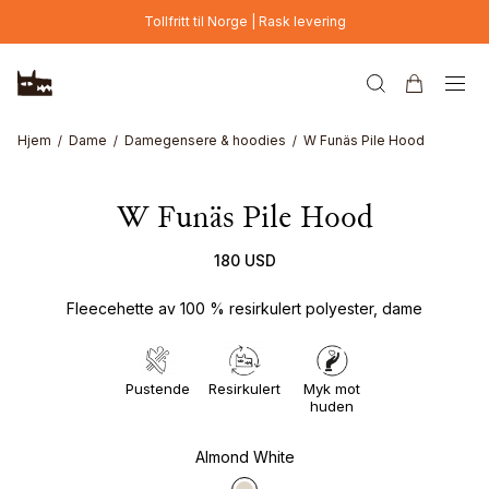
Hopp til hovedinnhold
Tollfritt til Norge | Rask levering
Hjem
Dame
Damegensere & hoodies
W Funäs Pile Hood
W Funäs Pile Hood
180 USD
Fleecehette av 100 % resirkulert polyester, dame
Pustende
Resirkulert
Myk mot
huden
Almond White