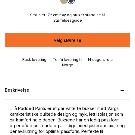
Smilla er 172 cm høy og bruker størrelse M
Størrelsesguide
Velg størrelse
Rask levering
Tollfri levering til
14 dagers retur
Norge
Beskrivelse
Lillå Padded Pants er et par vatterte bukser med Vargs
karakteristiske quiltede design og myk, lett isolasjon som
gir komfort hele dagen. Buksene har en ledig passform
og er både pustende og allsidige, med justerbar midje og
benavslutning for optimal passform. Perfekte til