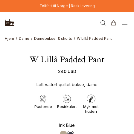
Hopp til hovedinnhold
Tollfritt til Norge | Rask levering
Hjem
Dame
Damebukser & shorts
W Lillå Padded Pant
W Lillå Padded Pant
240 USD
Lett vattert quiltet bukse, dame
Pustende
Resirkulert
Myk mot
huden
Ink Blue