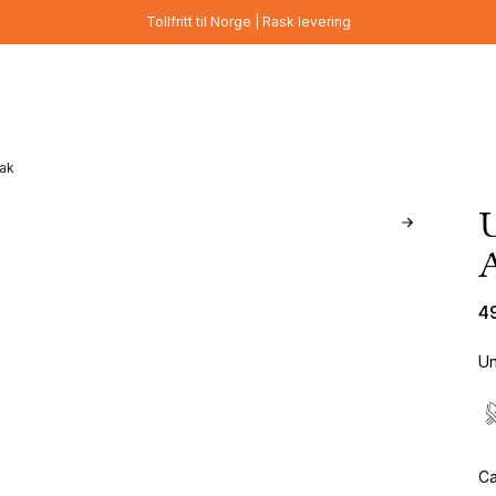
Tollfritt til Norge | Rask levering
ak
4
Un
Ca