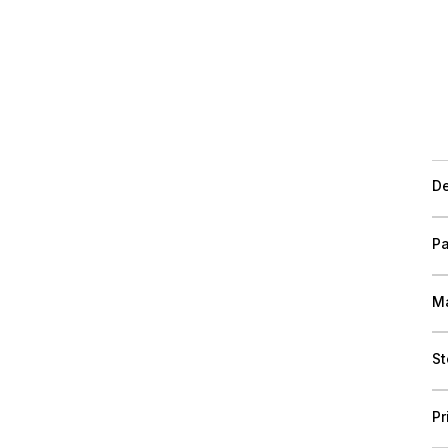
De
Pa
Ma
St
Pr