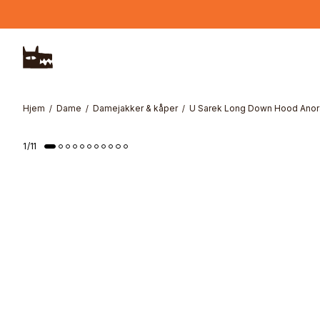
Hopp til hovedinnhold
Hjem
Dame
Damejakker & kåper
U Sarek Long Down Hood Anor
1
/
11