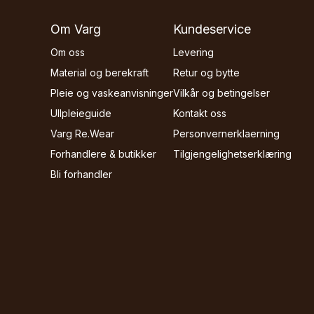
Om Varg
Kundeservice
Om oss
Levering
Material og berekraft
Retur og bytte
Pleie og vaskeanvisninger
Vilkår og betingelser
Ullpleieguide
Kontakt oss
Varg Re.Wear
Personvernerklaerning
Forhandlere & butikker
Tilgjengelighetserklæring
Bli forhandler