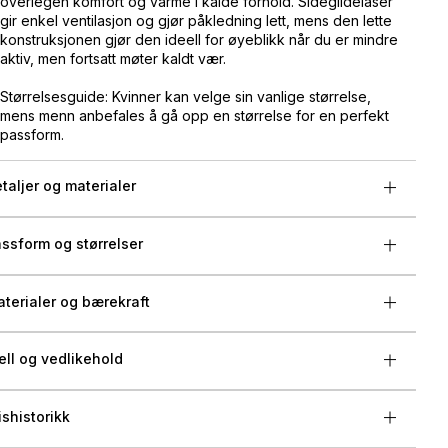
overlegen komfort og varme i kalde forhold. Sideglidelåser
gir enkel ventilasjon og gjør påkledning lett, mens den lette
konstruksjonen gjør den ideell for øyeblikk når du er mindre
aktiv, men fortsatt møter kaldt vær.
Størrelsesguide: Kvinner kan velge sin vanlige størrelse,
mens menn anbefales å gå opp en størrelse for en perfekt
passform.
taljer og materialer
ssform og størrelser
terialer og bærekraft
ell og vedlikehold
ishistorikk