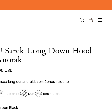
U Sarek Long Down Hood
Anorak
90 USD
isex lang dunanorakk som åpnes i sidene.
Pustende
Dun
Resirkulert
rbon Black