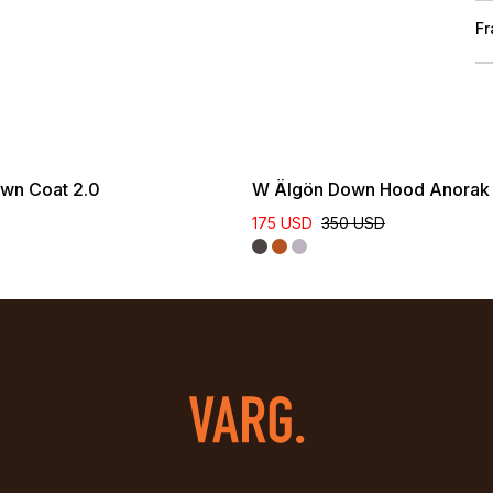
Fr
wn Coat 2.0
W Älgön Down Hood Anorak 
175 USD
350 USD