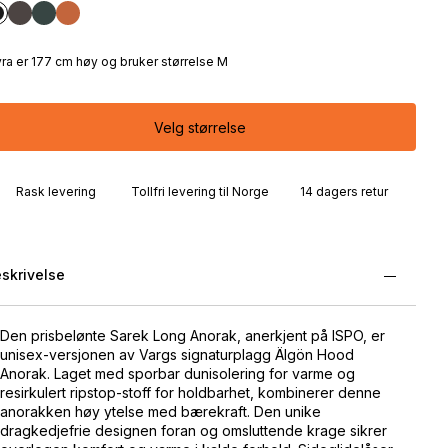
ra er 177 cm høy og bruker størrelse M
Velg størrelse
Rask levering
Tollfri levering til Norge
14 dagers retur
skrivelse
Den prisbelønte Sarek Long Anorak, anerkjent på ISPO, er
unisex-versjonen av Vargs signaturplagg Älgön Hood
Anorak. Laget med sporbar dunisolering for varme og
resirkulert ripstop-stoff for holdbarhet, kombinerer denne
anorakken høy ytelse med bærekraft. Den unike
dragkedjefrie designen foran og omsluttende krage sikrer