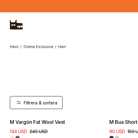
Hoppa till huvudinnehåll
Hem
Online Exclusive
Herr
Filtrera & sortera
M Vargön Fat Wool Vest
M Bua Short 
144 USD
240 USD
90 USD
150 