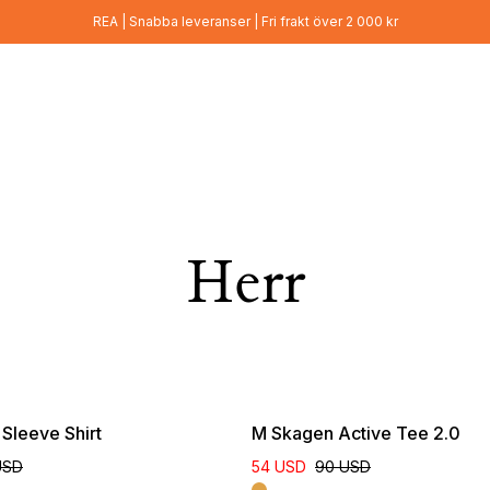
REA | Snabba leveranser | Fri frakt över 2 000 kr
Herr
Sleeve Shirt
M Skagen Active Tee 2.0
USD
54 USD
90 USD