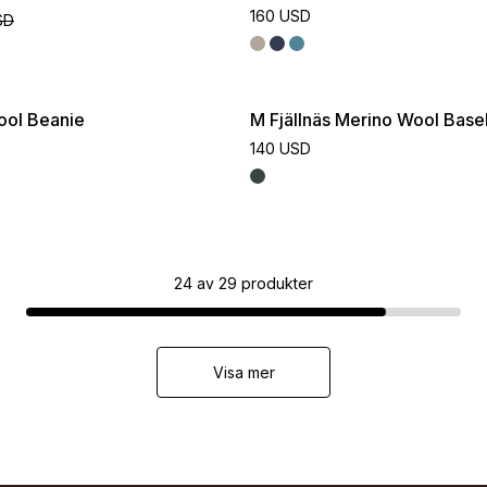
160 USD
SD
ool Beanie
M Fjällnäs Merino Wool Base
140 USD
24
av
29
produkter
Visa mer