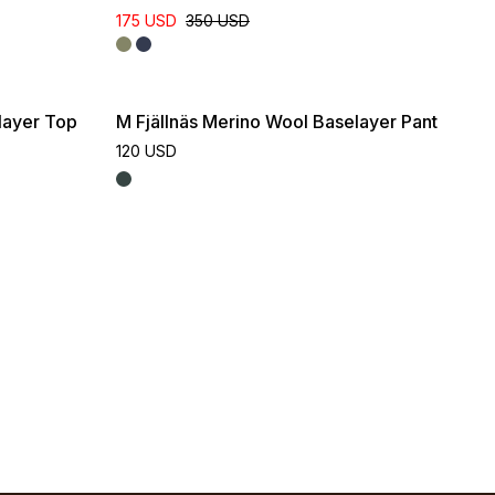
175 USD
350 USD
layer Top
M Fjällnäs Merino Wool Baselayer Pant
120 USD