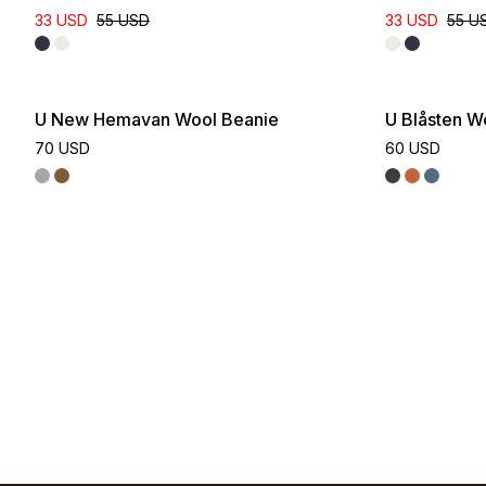
33 USD
55 USD
33 USD
55 U
U New Hemavan Wool Beanie
U Blåsten W
70 USD
60 USD