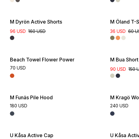
M Dyrön Active Shorts
M Öland T-S
96 USD
160 USD
36 USD
60 U
Beach Towel Flower Power
M Bua Short 
70 USD
90 USD
150 
M Funäs Pile Hood
M Kragö Wo
180 USD
240 USD
U Kåsa Active Cap
U Kåsa Acti