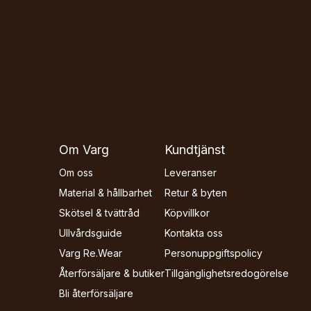
Om Varg
Kundtjänst
Om oss
Leveranser
Material & hållbarhet
Retur & byten
Skötsel & tvättråd
Köpvillkor
Ullvårdsguide
Kontakta oss
Varg Re.Wear
Personuppgiftspolicy
Återförsäljare & butiker
Tillgänglighets­redogörelse
Bli återförsäljare