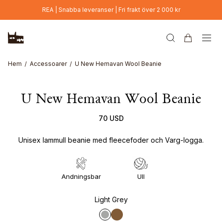
Hoppa till huvudinnehåll
REA | Snabba leveranser | Fri frakt över 2 000 kr
Hem
Accessoarer
U New Hemavan Wool Beanie
U New Hemavan Wool Beanie
70 USD
Unisex lammull beanie med fleecefoder och Varg-logga.
Andningsbar
Ull
Light Grey