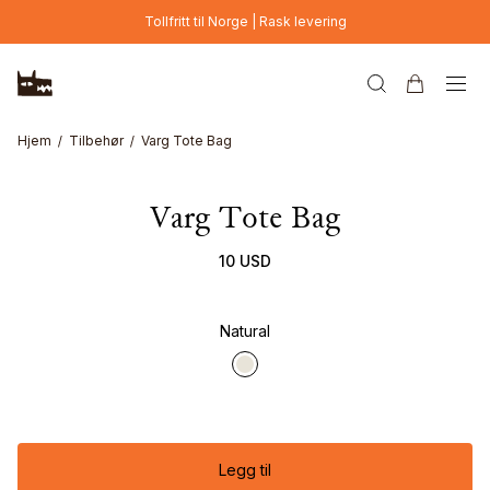
Hopp til hovedinnhold
Tollfritt til Norge | Rask levering
Hjem
Tilbehør
Varg Tote Bag
Varg Tote Bag
10 USD
Natural
Legg til