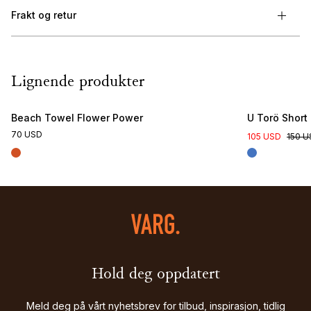
Frakt og retur
Lignende produkter
Beach Towel Flower Power
U Torö Short
70 USD
105 USD
150 U
Hold deg oppdatert
Meld deg på vårt nyhetsbrev for tilbud, inspirasjon, tidlig