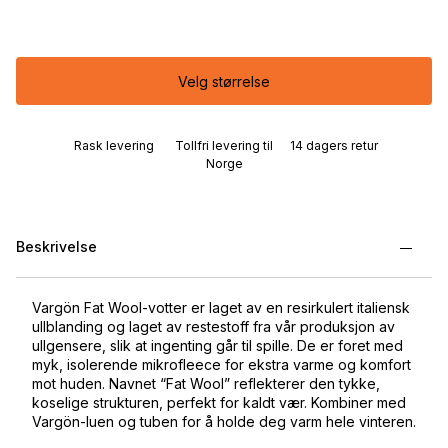
Velg størrelse
Rask levering
Tollfri levering til
14 dagers retur
Norge
Beskrivelse
Vargön Fat Wool-votter er laget av en resirkulert italiensk
ullblanding og laget av restestoff fra vår produksjon av
ullgensere, slik at ingenting går til spille. De er foret med
myk, isolerende mikrofleece for ekstra varme og komfort
mot huden. Navnet “Fat Wool” reflekterer den tykke,
koselige strukturen, perfekt for kaldt vær. Kombiner med
Vargön-luen og tuben for å holde deg varm hele vinteren.