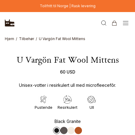
Hopp til hovedinnhold
Tollfritt til Norge | Rask levering
Hjem
Tilbehør
U Vargön Fat Wool Mittens
U Vargön Fat Wool Mittens
60 USD
Unisex-votter i resirkulert ull med microfleecefôr.
Pustende
Resirkulert
Ull
Black Granite