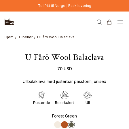
Hopp til hovedinnhold
Tollfritt til Norge | Rask levering
Hjem
Tilbehør
U Fårö Wool Balaclava
U Fårö Wool Balaclava
70 USD
Ullbalaklava med justerbar passform, unisex
Pustende
Resirkulert
Ull
Forest Green