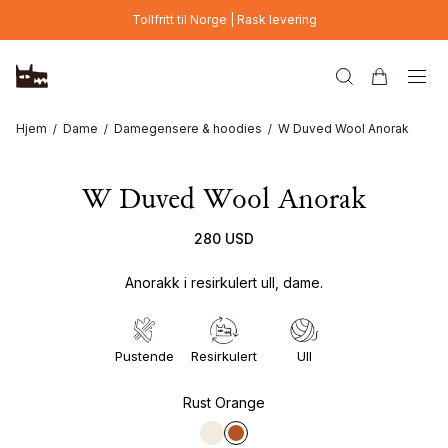
Hopp til hovedinnhold
Tollfritt til Norge | Rask levering
Hjem
Dame
Damegensere & hoodies
W Duved Wool Anorak
W Duved Wool Anorak
280 USD
Anorakk i resirkulert ull, dame.
Pustende
Resirkulert
Ull
Rust Orange