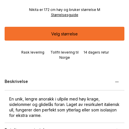
Nikita er 172 cm høy og bruker størrelse M
Størrelsesguide
Velg størrelse
Rask levering
Tollfri levering til
14 dagers retur
Norge
Beskrivelse
En unik, lengre anorakk i ullpile med høy krage,
sidelommer og glidelås foran. Laget av resirkulert italiensk
ull, fungerer den perfekt som ytterlag eller som isolasjon
for ekstra varme.