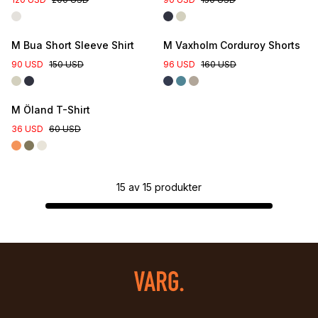
M Bua Short Sleeve Shirt
M Vaxholm Corduroy Shorts
90 USD
150 USD
96 USD
160 USD
M Öland T-Shirt
36 USD
60 USD
15
av
15
produkter