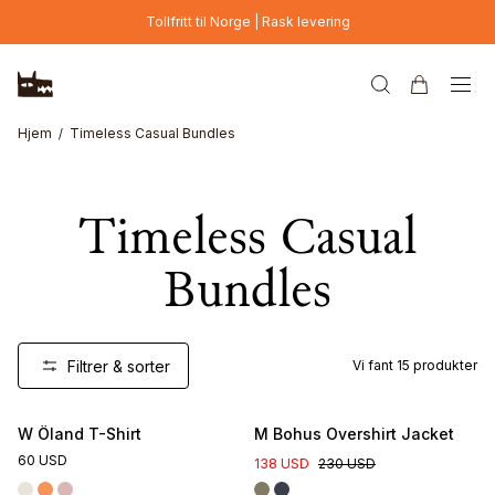
Hopp til hovedinnhold
Tollfritt til Norge | Rask levering
Hjem
Timeless Casual Bundles
Timeless Casual
Bundles
Filtrer & sorter
Vi fant
15
produkter
W Öland T-Shirt
M Bohus Overshirt Jacket
60 USD
138 USD
230 USD