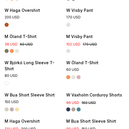
W Haga Overshirt
W Visby Pant
200 USD
170 USD
M Öland T-Shirt
M Visby Pant
36 USD
60 USD
102 USD
170 USD
W Björkö Long Sleeve T-
W Öland T-Shirt
Shirt
60 USD
80 USD
W Bua Short Sleeve Shirt
W Vaxholm Corduroy Shorts
150 USD
96 USD
160 USD
M Haga Overshirt
M Bua Short Sleeve Shirt
120 USD
200 USD
90 USD
150 USD