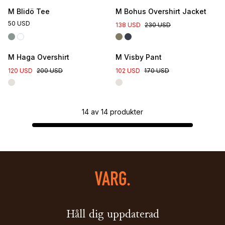
M Blidö Tee
M Bohus Overshirt Jacket
50 USD
138 USD
230 USD
M Haga Overshirt
M Visby Pant
120 USD
200 USD
102 USD
170 USD
14
av
14
produkter
Håll dig uppdaterad