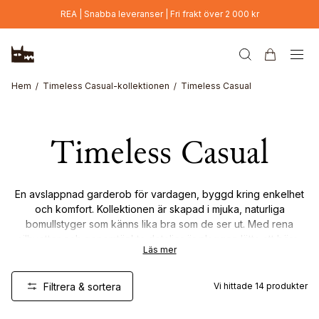
Hoppa till huvudinnehåll
REA | Snabba leveranser | Fri frakt över 2 000 kr
Hem
Timeless Casual-kollektionen
Timeless Casual
Timeless Casual
En avslappnad garderob för vardagen, byggd kring enkelhet
och komfort. Kollektionen är skapad i mjuka, naturliga
bomullstyger som känns lika bra som de ser ut. Med rena
silhuetter och genomtänkta detaljer är plaggen lätta att bära,
Läs mer
styla och återvända till – dag efter dag.
Tidlös, mångsidig och gjord för livet som det faktiskt levs.
Filtrera & sortera
Vi hittade
14
produkter