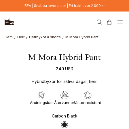
Hoppa till huvudinnehåll
REA | Snabba leveranser | Fri frakt över 2 000 kr
Hem
Herr
Herrbyxor & shorts
M Mora Hybrid Pant
M Mora Hybrid Pant
240 USD
Hybridbyxor för aktiva dagar, herr.
Andningsbar
Återvunnen
Vattenresistent
Carbon Black