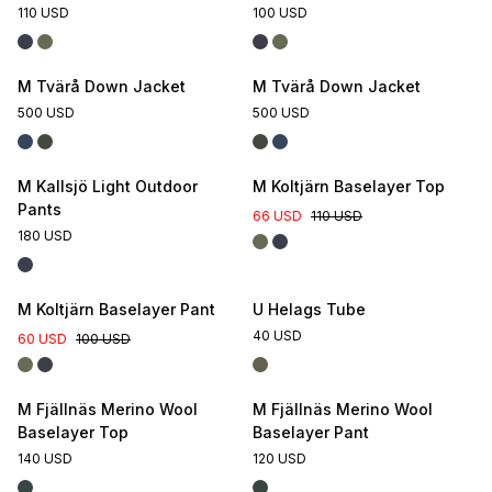
110 USD
100 USD
M Tvärå Down Jacket
M Tvärå Down Jacket
500 USD
500 USD
M Kallsjö Light Outdoor
M Koltjärn Baselayer Top
Pants
66 USD
110 USD
180 USD
M Koltjärn Baselayer Pant
U Helags Tube
40 USD
60 USD
100 USD
M Fjällnäs Merino Wool
M Fjällnäs Merino Wool
Baselayer Top
Baselayer Pant
140 USD
120 USD