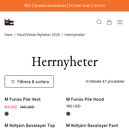
Hoppa till huvudinnehåll
REA | Snabba leveranser | Fri frakt över 2 000 kr
Hem
Höst/Vinter Nyheter 2025
Herrnyheter
Herrnyheter
Filtrera & sortera
Vi hittade
47
produkter
M Funäs Pile Vest
M Funäs Pile Hood
180 USD
84 USD
140 USD
M Koltjärn Baselayer Top
M Koltjärn Baselayer Pant