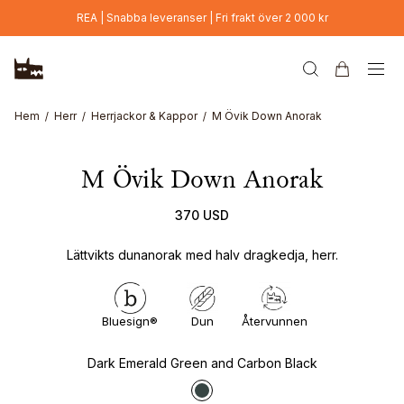
Hoppa till huvudinnehåll
REA | Snabba leveranser | Fri frakt över 2 000 kr
Hem
Herr
Herrjackor & Kappor
M Övik Down Anorak
M Övik Down Anorak
370 USD
Lättvikts dunanorak med halv dragkedja, herr.
Bluesign®
Dun
Återvunnen
Dark Emerald Green and Carbon Black