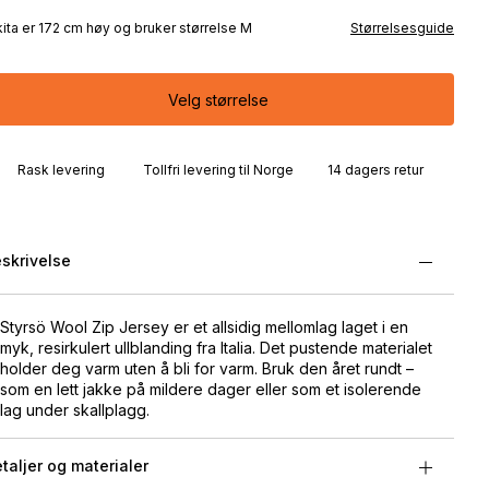
kita er 172 cm høy og bruker størrelse M
Størrelsesguide
Velg størrelse
Rask levering
Tollfri levering til Norge
14 dagers retur
skrivelse
Styrsö Wool Zip Jersey er et allsidig mellomlag laget i en
myk, resirkulert ullblanding fra Italia. Det pustende materialet
holder deg varm uten å bli for varm. Bruk den året rundt –
som en lett jakke på mildere dager eller som et isolerende
lag under skallplagg.
taljer og materialer