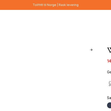
Tollfritt til Norge | Rask levering
W
1
Ge
S