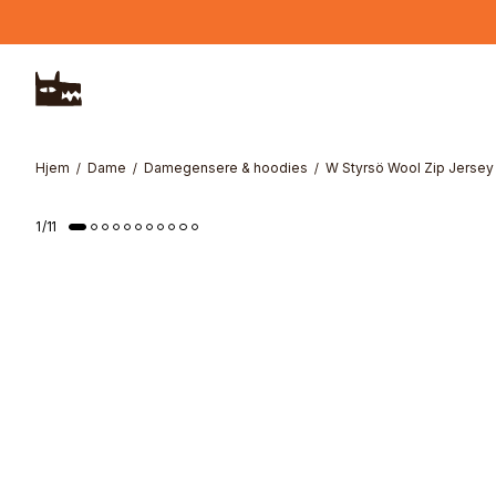
Hopp til hovedinnhold
Hjem
Dame
Damegensere & hoodies
W Styrsö Wool Zip Jersey
1
/
11