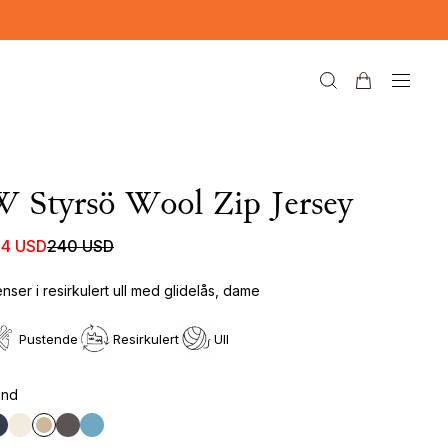
 Styrsö Wool Zip Jersey
44 USD
240 USD
nser i resirkulert ull med glidelås, dame
Pustende
Resirkulert
Ull
and