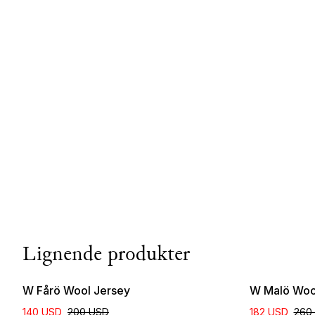
Lignende produkter
W Fårö Wool Jersey
W Malö Woo
140 USD
200 USD
182 USD
260