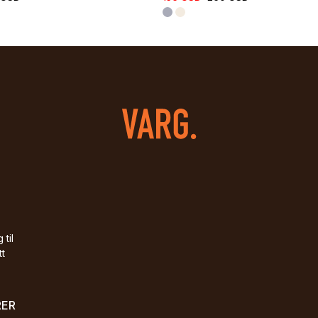
 til
tt
RER