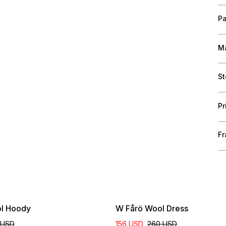
Pa
Ma
St
Pr
Fr
Online Exclusive
l Hoody
W Fårö Wool Dress
 USD
156 USD
260 USD