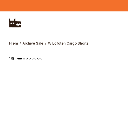
Hopp til hovedinnhold
Hjem
Archive Sale
W Lofoten Cargo Shorts
1
/
8