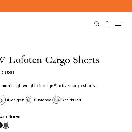
W Lofoten Cargo Shorts
50 USD
men's lightweight bluesign® active cargo shorts.
Bluesign®
Pustende
Resirkulert
ban Green