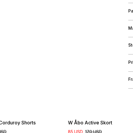
Pa
Ma
St
Pr
Fr
Corduroy Shorts
W Åbo Active Skort
USD
85 USD
170 USD