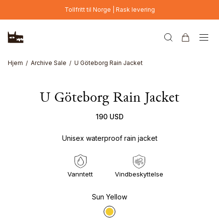
Hopp til hovedinnhold
Tollfritt til Norge | Rask levering
Hjem
Archive Sale
U Göteborg Rain Jacket
U Göteborg Rain Jacket
190 USD
Unisex waterproof rain jacket
Vanntett
Vindbeskyttelse
Sun Yellow