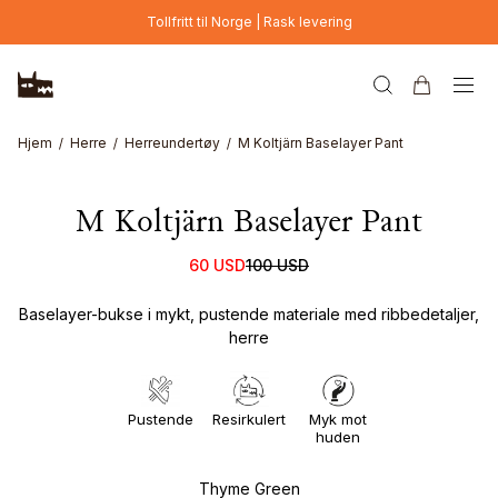
Hopp til hovedinnhold
Tollfritt til Norge | Rask levering
Hjem
Herre
Herreundertøy
M Koltjärn Baselayer Pant
M Koltjärn Baselayer Pant
60 USD
100 USD
Baselayer-bukse i mykt, pustende materiale med ribbedetaljer,
herre
Pustende
Resirkulert
Myk mot
huden
Thyme Green