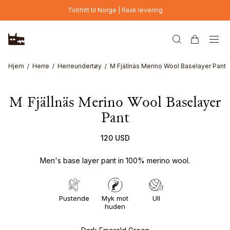
Hopp til hovedinnhold
Tollfritt til Norge | Rask levering
Hjem
Herre
Herreundertøy
M Fjällnäs Merino Wool Baselayer Pant
M Fjällnäs Merino Wool Baselayer
Pant
120 USD
Men's base layer pant in 100% merino wool.
Pustende
Myk mot
Ull
huden