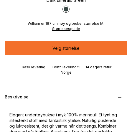
Dark Emerald Green
William er 187 cm høy og bruker størrelse M.
Størrelsesguide
Velg størrelse
Rask levering
Tollfri levering til
14 dagers retur
Norge
Beskrivelse
Elegant undertøybukse i myk 100% merinoull. Et tynt og
slitesterkt stoff med fantastisk ytelse. Naturlig pustende
og luktresistent, det gir varme når det trengs. Kombiner
den med vår Fjällnäs Baselayer Top for det perfekte