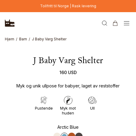
Hopp til hovedinnhold
Tollfritt til Norge | Rask levering
Hjem
Barn
J Baby Varg Shelter
J Baby Varg Shelter
160 USD
Myk og unik ullpose for babyer, laget av reststoffer
Pustende
Myk mot
Ull
huden
Arctic Blue