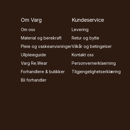
Om Varg
Kundeservice
Om oss
Levering
Material og berekraft
Retur og bytte
Pleie og vaskeanvisninger
Vilkår og betingelser
Ullpleieguide
Kontakt oss
Varg Re.Wear
Personvernerklaerning
Forhandlere & butikker
Tilgjengelighetserklæring
Bli forhandler