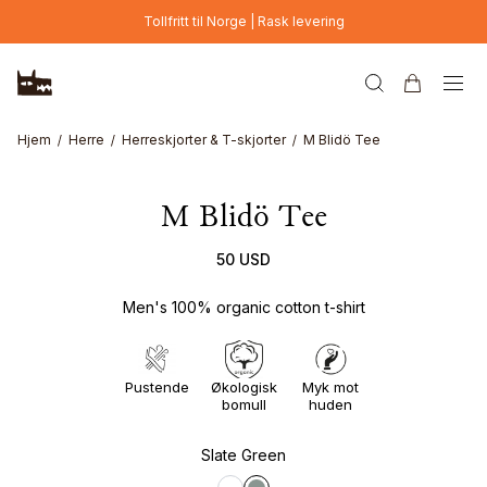
Hopp til hovedinnhold
Tollfritt til Norge | Rask levering
Online Exclusive
Hjem
Herre
Herreskjorter & T-skjorter
M Blidö Tee
M Blidö Tee
50 USD
Men's 100% organic cotton t-shirt
Pustende
Økologisk
Myk mot
bomull
huden
Slate Green