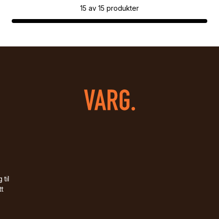
15
av
15
produkter
 til
tt