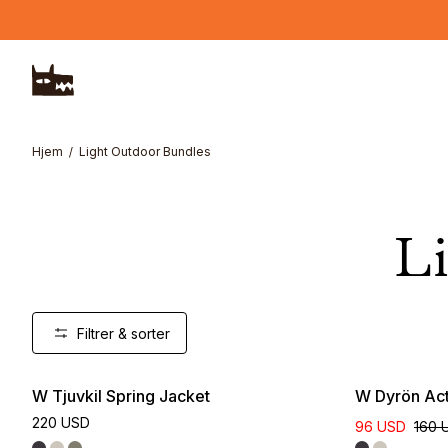
Hopp til hovedinnhold
Hjem
Light Outdoor Bundles
Li
Filtrer & sorter
W Tjuvkil Spring Jacket
W Dyrön Act
220 USD
96 USD
160 