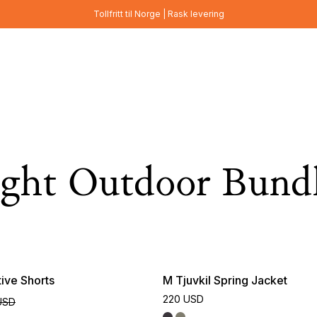
Tollfritt til Norge | Rask levering
ght Outdoor Bund
ive Shorts
M Tjuvkil Spring Jacket
220 USD
USD