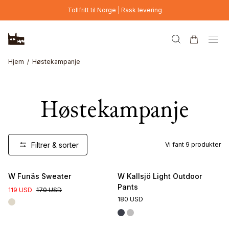
Hopp til hovedinnhold
Tollfritt til Norge | Rask levering
Hjem
Høstekampanje
Høstekampanje
Filtrer & sorter
Vi fant
9
produkter
W Funäs Sweater
W Kallsjö Light Outdoor
Pants
119 USD
170 USD
180 USD