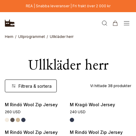
Hoppa till huvudinnehåll
REA | Snabba leveranser | Fri frakt över 2 000 kr
Hem
Ullprogrammet
Ullkläder herr
Ullkläder herr
Filtrera & sortera
Vi hittade
38
produkter
M Rindö Wool Zip Jersey
M Kragö Wool Jersey
260 USD
240 USD
M Rindö Wool Zip Jersey
M Rindö Wool Zip Jersey