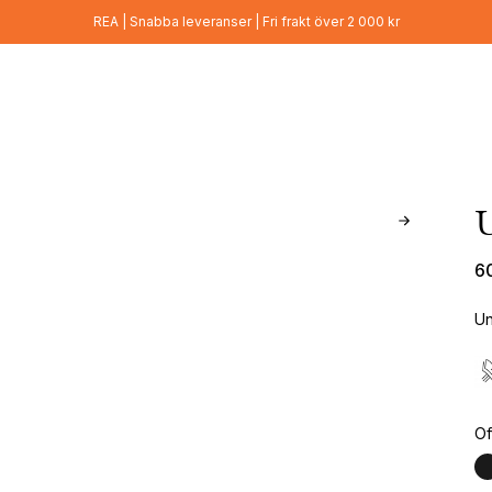
REA | Snabba leveranser | Fri frakt över 2 000 kr
6
Un
Of