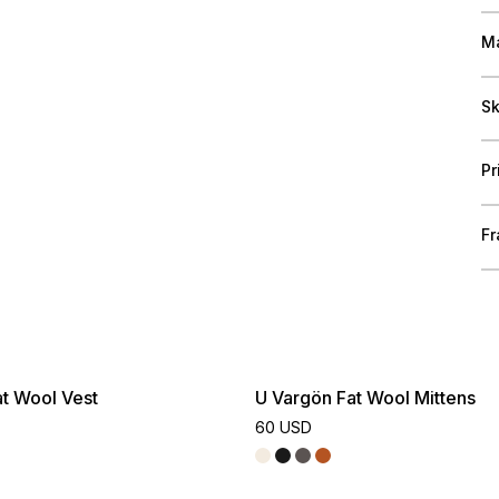
Ma
Sk
Pr
Fr
t Wool Vest
U Vargön Fat Wool Mittens
60 USD