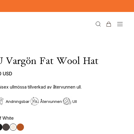
U Vargön Fat Wool Hat
0 USD
isex ullmössa tillverkad av återvunnen ull.
Andningsbar
Återvunnen
Ull
f White