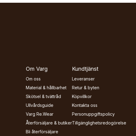
Om Varg
Kundtjänst
Om oss
Leveranser
Material & hållbarhet
Retur & byten
Skötsel & tvättråd
Köpvillkor
Ullvårdsguide
Kontakta oss
Varg Re.Wear
Personuppgiftspolicy
Återförsäljare & butiker
Tillgänglighets­redogörelse
Bli återförsäljare