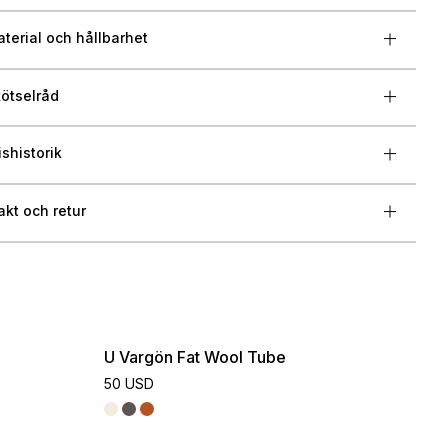
terial och hållbarhet
ötselråd
ishistorik
akt och retur
U Vargön Fat Wool Tube
50 USD