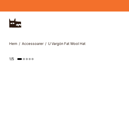
Hoppa till huvudinnehåll
Hem
Accessoarer
U Vargön Fat Wool Hat
1
/
5