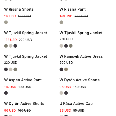
W Rissna Shorts
W Rissna Pant
112 USD
160 USD
140 USD
200 USD
New Colour
W Tjuvkil Spring Jacket
W Tjuvkil Spring Jacket
220 USD
132 USD
220 USD
W Tjuvkil Spring Jacket
W Ramsvik Active Dress
220 USD
200 USD
W Aspen Active Pant
W Dyrön Active Shorts
114 USD
190 USD
96 USD
160 USD
W Dyrön Active Shorts
U Kåsa Active Cap
96 USD
160 USD
33 USD
55 USD