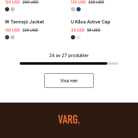
120 USD
200 USD
132 USD
220 USD
W Tennsjö Jacket
U Kåsa Active Cap
132 USD
220 USD
33 USD
55 USD
24
av
27
produkter
Visa mer